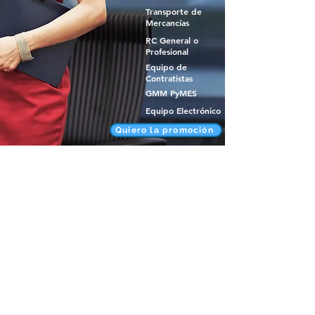
Transporte de
Mercancías
RC General o
Profesional
Equipo de
Contratistas
GMM PyMES
Equipo Electrónico
Quiero la promoción
Teléfono:
2222171754
/
2222838424
chargoy.asociados@hotmail.com
México