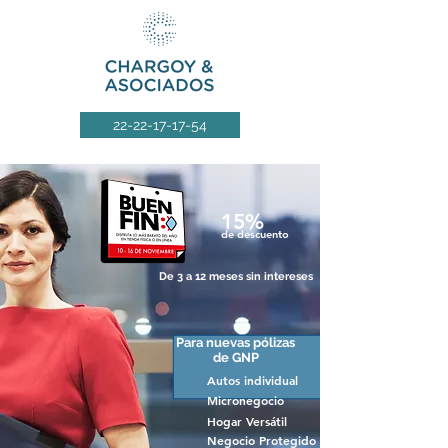
22-22-17-17-54
15%
de descuento
De 3 a 12 meses sin intereses
Para nuevas pólizas
de GNP
Autos individual
Micronegocio
Hogar Versátil
Negocio Protegido