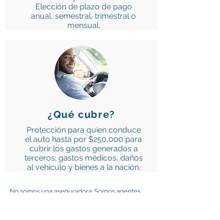
Elección de plazo de pago
anual, semestral, trimestral o
mensual.
¿Qué cubre?
Protección para quien conduce
el auto hasta por $250,000 para
cubrir los gastos generados a
terceros: gastos médicos, daños
al vehículo y bienes a la nación.
No somos una aseguradora. Somos agentes
de seguros, por lo que
nuestro trabajo es
representar tus intereses, para que obtengas
los mayores beneficios posibles de las