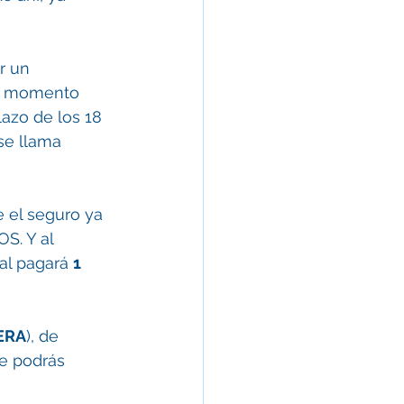
r un 
se momento 
azo de los 18 
 se llama 
e el seguro ya 
S. Y al 
nal pagará 
1 
ERA
), de 
ue podrás 