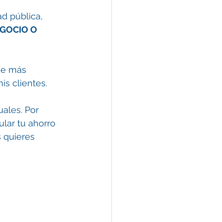
ad pública, 
GOCIO O 
ue más 
is clientes.
ales. Por 
ular tu ahorro 
 quieres 