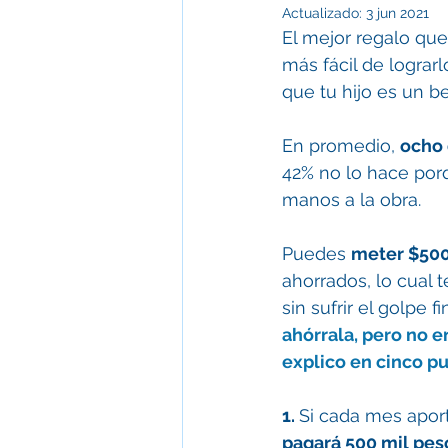
Actualizado:
3 jun 2021
El mejor regalo que
más fácil de lograr
que tu hijo es un be
En promedio, 
ocho 
42% no lo hace por
manos a la obra.
Puedes 
meter $500
ahorrados, lo cual 
sin sufrir el golpe fi
ahórrala, pero no e
explico en cinco pu
1. 
Si cada mes aport
pagará 500 mil pes