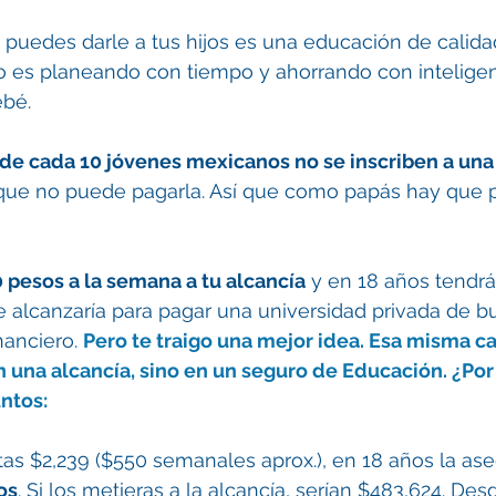
 puedes darle a tus hijos es una educación de calida
lo es planeando con tiempo y ahorrando con inteligen
bé. 
de cada 10 jóvenes mexicanos no se inscriben a una
que no puede pagarla. Así que como papás hay que 
 pesos a la semana a tu alcancía
 y en 18 años tendr
te alcanzaría para pagar una universidad privada de b
nanciero. 
Pero te traigo una mejor idea. Esa misma c
n una alcancía, sino en un seguro de Educación. ¿Por 
ntos:
as $2,239 ($550 semanales aprox.), en 18 años la as
os
. Si los metieras a la alcancía, serían $483,624. Desd