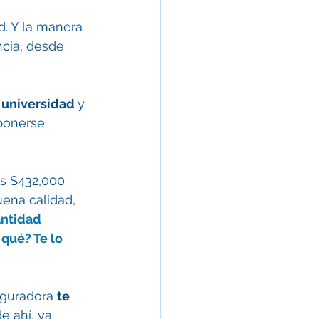
d. Y la manera 
cia, desde 
 universidad 
y 
ponerse 
ás $432,000 
uena calidad, 
antidad 
qué? Te lo 
eguradora 
te 
e ahí, ya 